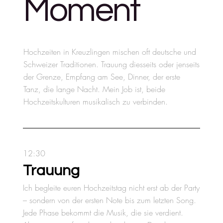
Moment
Hochzeiten in Kreuzlingen mischen oft deutsche und
Schweizer Traditionen. Trauung diesseits oder jenseits
der Grenze, Empfang am See, Dinner, der erste
Tanz, die lange Nacht. Mein Job ist, beide
Hochzeitskulturen musikalisch zu verbinden.
12:30
Trauung
Ich begleite euren Hochzeitstag nicht erst ab der Party
– sondern von der ersten Note bis zum letzten Song.
Jede Phase bekommt die Musik, die sie verdient.