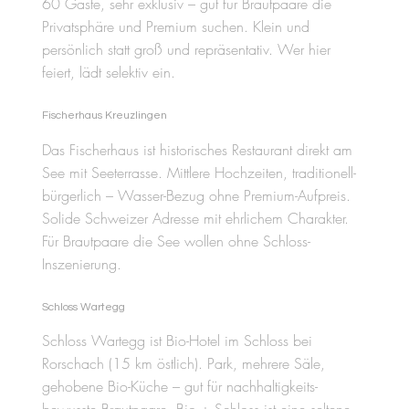
60 Gäste, sehr exklusiv – gut für Brautpaare die
Privatsphäre und Premium suchen. Klein und
persönlich statt groß und repräsentativ. Wer hier
feiert, lädt selektiv ein.
Fischerhaus Kreuzlingen
Das Fischerhaus ist historisches Restaurant direkt am
See mit Seeterrasse. Mittlere Hochzeiten, traditionell-
bürgerlich – Wasser-Bezug ohne Premium-Aufpreis.
Solide Schweizer Adresse mit ehrlichem Charakter.
Für Brautpaare die See wollen ohne Schloss-
Inszenierung.
Schloss Wartegg
Schloss Wartegg ist Bio-Hotel im Schloss bei
Rorschach (15 km östlich). Park, mehrere Säle,
gehobene Bio-Küche – gut für nachhaltigkeits-