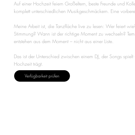
Auf einer Hochzeit feiern Großeltern, beste Freunde und Koll
komplett unterschiedlichen Musikgeschmäckern. Eine vorbereitete
Meine Arbeit ist, die Tanzfläche live zu lesen: Wer feiert w
Stimmung? Wann ist der richtige Moment zu wechseln? Tem
entstehen aus dem Moment – nicht aus einer Liste.
Das ist der Unterschied zwischen einem DJ, der Songs spielt
Hochzeit trägt.
Verfügbarkeit prüfen