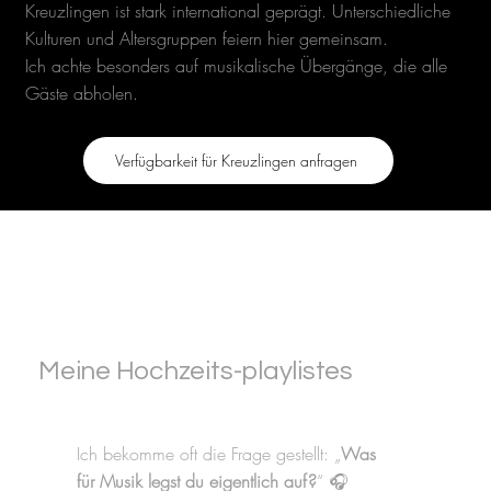
Kreuzlingen ist stark international geprägt. Unterschiedliche
Kulturen und Altersgruppen feiern hier gemeinsam.
Ich achte besonders auf musikalische Übergänge, die alle
Gäste abholen.
Verfügbarkeit für Kreuzlingen anfragen
Meine Hochzeits-playlistes
Ich bekomme oft die Frage gestellt: „
Was
für Musik legst du eigentlich auf?
“ 🎧