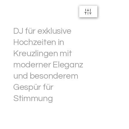
DJ für exklusive
Hochzeiten in
Kreuzlingen mit
moderner Eleganz
und besonderem
Gespür für
Stimmung
20+ Jahre Erfahrung. 600+ Hochzeiten. In
Kreuzlingen am Schweizer Bodensee-Ufer sorge ich für
moderne Hochzeiten mit echter Partyenergie und einer