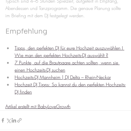
Typisch sind 4–6 Stunden Spielzeit, aufgeteilt in Empfang, 
Abendessen und Tanzprogramm. Die genaue Planung sollte 
im Briefing mit dem DJ festgelegt werden.
Empfehlung
Tipps, den perfekten DJ für eure Hochzeit auszuwählen I 
Wie man den perfekten Hochzeits-DJ auswählt ?
7 Punkte, auf die Brautpaare achten sollten, wenn sie 
einen Hochzeits-DJ suchen
Hochzeits-DJ Mannheim | DJ Delta – Rhein-Neckar
Hochzeit DJ Tipps: So kannst du den perfekten Hochzeits-
DJ finden
Artikel erstellt mit BabyLoveGrowth