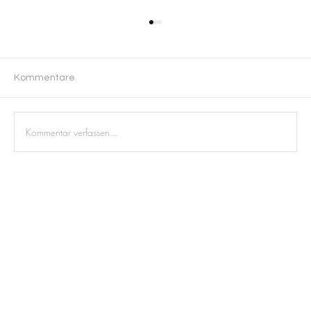
Kommentare
Kommentar verfassen...
Geschichten von der Tanzfläche: Wie
dein DJ sie füllt