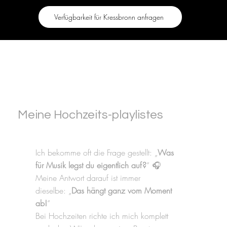
Verfügbarkeit für Kressbronn anfragen
Meine Hochzeits-playlistes
Ich bekomme oft die Frage gestellt: „
Was
für Musik legst du eigentlich auf?
“ 🎧
Meine Antwort darauf ist immer
dieselbe: „
Das hängt ganz vom Moment
ab!
“
Bei Hochzeiten richte ich mich komplett