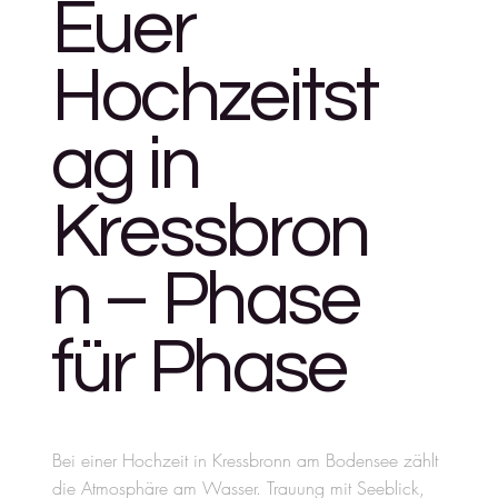
Euer
Hochzeitst
ag in
Kressbron
n – Phase
für Phase
Bei einer Hochzeit in Kressbronn am Bodensee zählt
die Atmosphäre am Wasser. Trauung mit Seeblick,