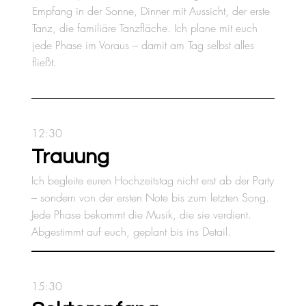
Empfang in der Sonne, Dinner mit Aussicht, der erste
Tanz, die familiäre Tanzfläche. Ich plane mit euch
jede Phase im Voraus – damit am Tag selbst alles
fließt.
12:30
Trauung
Ich begleite euren Hochzeitstag nicht erst ab der Party
– sondern von der ersten Note bis zum letzten Song.
Jede Phase bekommt die Musik, die sie verdient.
Abgestimmt auf euch, geplant bis ins Detail.
15:30