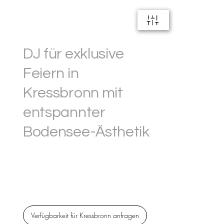
DJ für exklusive
Feiern in
Kressbronn mit
entspannter
Bodensee-Ästhetik
20+ Jahre Erfahrung. 600+ Hochzeiten. In Kressbronn
direkt am Bodensee begleite ich stimmungsvolle Feiern
– modern, persönlich, mit echter Partyenergie bis zum
Schluss.
Verfügbarkeit für Kressbronn anfragen