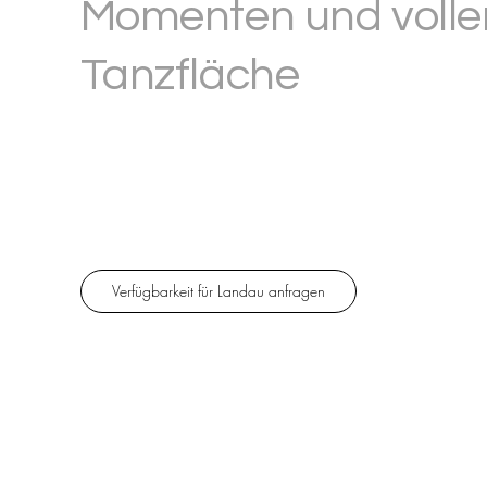
Momenten und volle
Tanzfläche
20+ Jahre Erfahrung. 600+ Hochzeiten. In Landau und
der Südpfalz begleite ich gehobene Hochzeiten mit
echter Eleganz – persönlich, mit voller Tanzfläche bis
zum letzten Song.
Verfügbarkeit für Landau anfragen