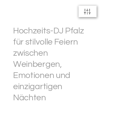
Hochzeits-DJ Pfalz
für stilvolle Feiern
zwischen
Weinbergen,
Emotionen und
einzigartigen
Nächten
20+ Jahre Erfahrung. 600+ Hochzeiten – viele davon
in der Pfalz. Premium-Hochzeits-DJ in der Pfalz – von
der Westpfalz bis zur Weinstraße – mit Gefühl für