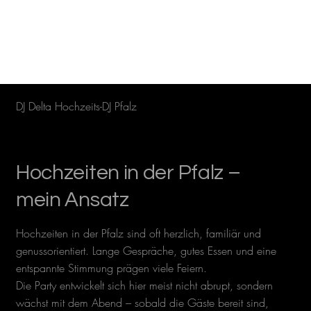
DJ Delta Hochzeits-DJ Pfalz
Hochzeiten in der Pfalz –
mein Ansatz
Hochzeiten in der Pfalz sind oft herzlich, familiär und
genussorientiert. Lange Gespräche, gutes Essen und eine
entspannte Stimmung prägen viele Feiern.
Die Party entwickelt sich hier meist nicht abrupt, sondern
wächst mit dem Abend – sobald die Gäste bereit sind,