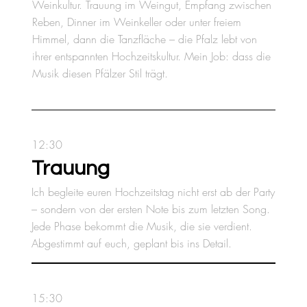
Weinkultur. Trauung im Weingut, Empfang zwischen
Reben, Dinner im Weinkeller oder unter freiem
Himmel, dann die Tanzfläche – die Pfalz lebt von
ihrer entspannten Hochzeitskultur. Mein Job: dass die
Musik diesen Pfälzer Stil trägt.
12:30
Trauung
Ich begleite euren Hochzeitstag nicht erst ab der Party
– sondern von der ersten Note bis zum letzten Song.
Jede Phase bekommt die Musik, die sie verdient.
Abgestimmt auf euch, geplant bis ins Detail.
15:30