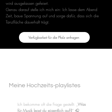
wird ausgelassen gefeiert.
Genau darauf stelle ich mich ein: Ich lasse dem Abend
Zeit, baue Spannung auf und sorge dafür, dass sich die
Tanzfläche dauerhaft trägt.
Verfügbarkeit für die Pfalz anfragen
Meine Hochzeits-playlistes
Ich bekomme oft die Frage gestellt: „
Was
für Musik legst du eigentlich auf?
“ 🎧